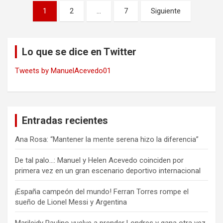
Navegación
1
2
…
7
Siguiente
de
entradas
Lo que se dice en Twitter
Tweets by ManuelAcevedo01
Entradas recientes
Ana Rosa: “Mantener la mente serena hizo la diferencia”
De tal palo…: Manuel y Helen Acevedo coinciden por
primera vez en un gran escenario deportivo internacional
¡España campeón del mundo! Ferran Torres rompe el
sueño de Lionel Messi y Argentina
Marileidy Paulino vuelve a prender Londres y gana otra vez