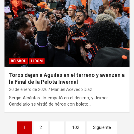
BÉISBOL
LIDOM
Toros dejan a Aguilas en el terreno y avanzan a
la Final de la Pelota Invernal
20 de enero de 2026
Manuel Acevedo Diaz
Sergio Alcántara lo empató en el décimo, y Jeimer
Candelario se vistió de héroe con boleto…
Navegación
1
2
…
102
Siguiente