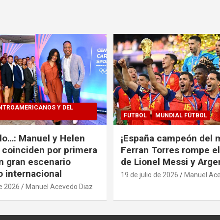
NTROAMERICANOS Y DEL
FUTBOL
MUNDIAL FÚTBOL
alo…: Manuel y Helen
¡España campeón del 
coinciden por primera
Ferran Torres rompe e
n gran escenario
de Lionel Messi y Arge
o internacional
19 de julio de 2026
Manuel Ace
de 2026
Manuel Acevedo Diaz