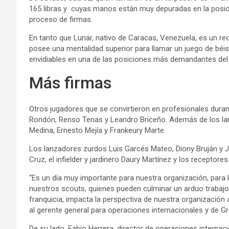
165 libras y cuyas manos están muy depuradas en la posici
proceso de firmas.
En tanto que Lunar, nativo de Caracas, Venezuela, es un re
posee una mentalidad superior para llamar un juego de béisb
envidiables en una de las posiciones más demandantes del 
Más firmas
Otros jugadores que se convirtieron en profesionales duran
Rondón, Renso Tenas y Leandro Briceño. Además de los lanz
Medina, Ernesto Mejía y Frankeury Marte.
Los lanzadores zurdos Luis Garcés Mateo, Diony Bruján y J
Cruz, el infielder y jardinero Daury Martínez y los receptor
“Es un día muy importante para nuestra organización, para 
nuestros scouts, quienes pueden culminar un arduo trabajo
franquicia, impacta la perspectiva de nuestra organización 
al gerente general para operaciones internacionales y de G
De su lado, Fabio Herrera, director de operaciones internac