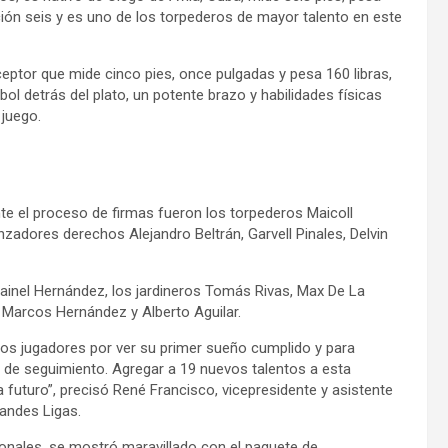
ón seis y es uno de los torpederos de mayor talento en este
ceptor que mide cinco pies, once pulgadas y pesa 160 libras,
ol detrás del plato, un potente brazo y habilidades físicas
juego.
te el proceso de firmas fueron los torpederos Maicoll
adores derechos Alejandro Beltrán, Garvell Pinales, Delvin
ainel Hernández, los jardineros Tomás Rivas, Max De La
es Marcos Hernández y Alberto Aguilar.
los jugadores por ver su primer sueño cumplido y para
 de seguimiento. Agregar a 19 nuevos talentos a esta
a futuro”, precisó René Francisco, vicepresidente y asistente
randes Ligas.
ionales, se mostró maravillado con el paquete de