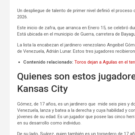
Un despliegue de talento de primer nivel definió el proceso
2026.
Este inicio de zafra, que arranca en Enero 15, se celebró d
Está ubicada en el municipio de Guerra, carretera de Bayagu
La lista la encabezan el jardinero venezolano Angeibel Góm
de Venezuela, Adrián Lunar. Estos tres jugadores recibieron
Contenido relacionado:
Toros dejan a Aguilas en el ter
Quienes son estos jugadore
Kansas City
Gómez, de 17 años, es un jardinero que mide seis pies y do
Venezuela, lanza y batea a la derecha y cuya habilidad y co
jóvenes de su edad. Es un jugador que posee las cinco her
en su desarrollo como individuo.
De su lado, Suárez, quien también es un torpedero de 17 año