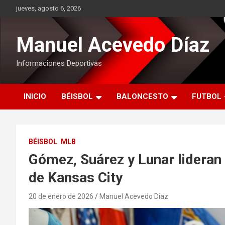
Saltar
jueves, agosto 6, 2026
al
contenido
Manuel Acevedo Díaz
Informaciones Deportivas
INICIO
BÉISBOL
BALONCESTO
FUTBOL
BÉISBOL
MLB
Gómez, Suárez y Lunar lideran
de Kansas City
20 de enero de 2026
Manuel Acevedo Diaz