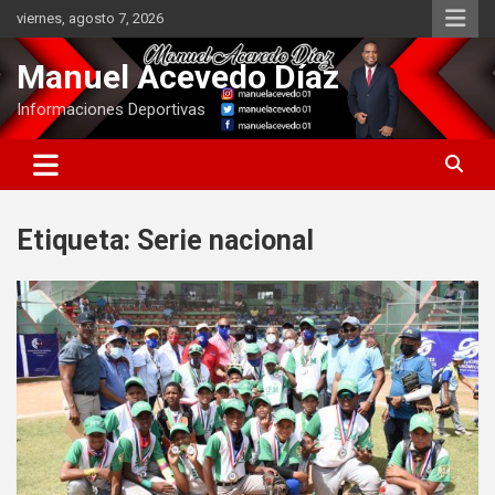
Saltar
viernes, agosto 7, 2026
al
contenido
Manuel Acevedo Díaz
Informaciones Deportivas
Etiqueta:
Serie nacional