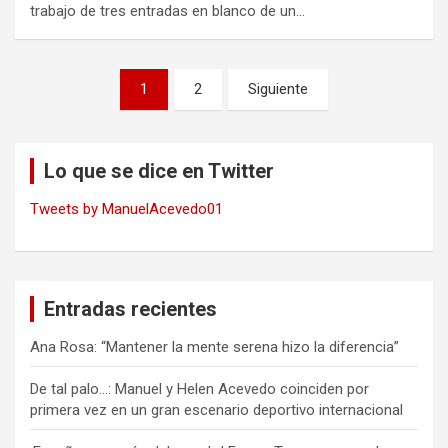
trabajo de tres entradas en blanco de un…
Navegación
1
2
Siguiente
de
entradas
Lo que se dice en Twitter
Tweets by ManuelAcevedo01
Entradas recientes
Ana Rosa: “Mantener la mente serena hizo la diferencia”
De tal palo…: Manuel y Helen Acevedo coinciden por
primera vez en un gran escenario deportivo internacional