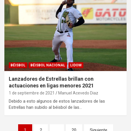
BÉISBOL
BÉISBOL NACIONAL
LIDOM
Lanzadores de Estrellas brillan con
actuaciones en ligas menores 2021
1 de septiembre de 2021
Manuel Acevedo Diaz
Debido a esto algunos de estos lanzadores de las
Estrellas han subido al béisbol de las…
Navegación
1
2
…
20
Siguiente