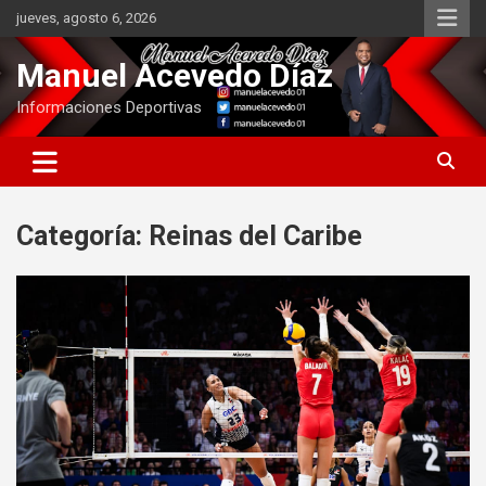
Saltar
jueves, agosto 6, 2026
al
contenido
Manuel Acevedo Díaz
Informaciones Deportivas
Categoría:
Reinas del Caribe