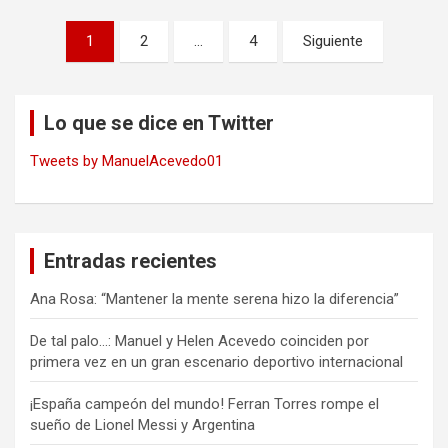
Navegación
1
2
…
4
Siguiente
de
entradas
Lo que se dice en Twitter
Tweets by ManuelAcevedo01
Entradas recientes
Ana Rosa: “Mantener la mente serena hizo la diferencia”
De tal palo…: Manuel y Helen Acevedo coinciden por
primera vez en un gran escenario deportivo internacional
¡España campeón del mundo! Ferran Torres rompe el
sueño de Lionel Messi y Argentina