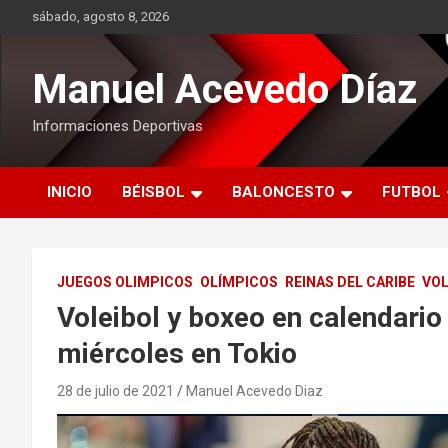
Saltar
sábado, agosto 8, 2026
al
contenido
Manuel Acevedo Díaz
Informaciones Deportivas
INICIO
BÉISBOL
BALONCESTO
FUTBOL
JUEGOS OLIMPICOS
OLÍMPICOS
REINAS DEL CARIBE
VOL
Voleibol y boxeo en calendario
miércoles en Tokio
28 de julio de 2021
Manuel Acevedo Diaz