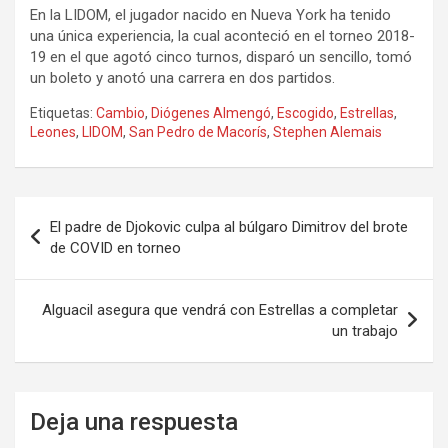
En la LIDOM, el jugador nacido en Nueva York ha tenido
una única experiencia, la cual aconteció en el torneo 2018-
19 en el que agotó cinco turnos, disparó un sencillo, tomó
un boleto y anotó una carrera en dos partidos.
Etiquetas:
Cambio
,
Diógenes Almengó
,
Escogido
,
Estrellas
,
Leones
,
LIDOM
,
San Pedro de Macorís
,
Stephen Alemais
Navegación
El padre de Djokovic culpa al búlgaro Dimitrov del brote
de
de COVID en torneo
entradas
Alguacil asegura que vendrá con Estrellas a completar
un trabajo
Deja una respuesta