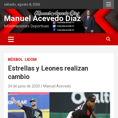
Saltar
sábado, agosto 8, 2026
al
contenido
Manuel Acevedo Díaz
Informaciones Deportivas
BÉISBOL
LIDOM
Estrellas y Leones realizan
cambio
24 de junio de 2020
Manuel Acevedo