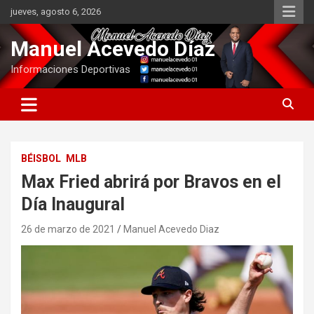
Saltar
jueves, agosto 6, 2026
al
contenido
Manuel Acevedo Díaz
Informaciones Deportivas
BÉISBOL
MLB
Max Fried abrirá por Bravos en el
Día Inaugural
26 de marzo de 2021
Manuel Acevedo Diaz