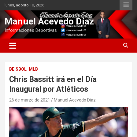
Saltar
lunes, agosto 10, 2026
al
contenido
Manuel Acevedo Díaz
Informaciones Deportivas
BÉISBOL
MLB
Chris Bassitt irá en el Día
Inaugural por Atléticos
26 de marzo de 2021
Manuel Acevedo Diaz