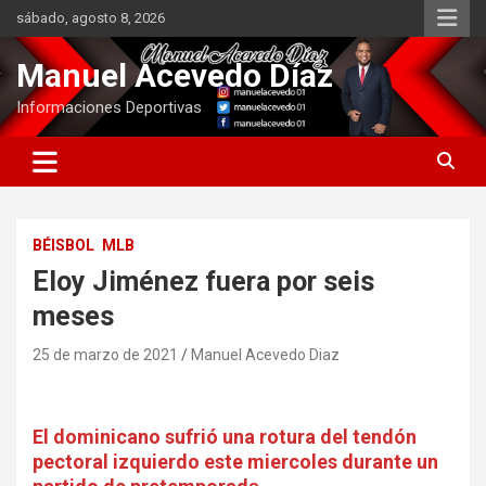
Saltar
sábado, agosto 8, 2026
al
contenido
Manuel Acevedo Díaz
Informaciones Deportivas
BÉISBOL
MLB
Eloy Jiménez fuera por seis
meses
25 de marzo de 2021
Manuel Acevedo Diaz
El dominicano sufrió una rotura del tendón
pectoral izquierdo este miercoles durante un