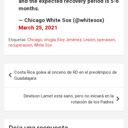
and the expected recovery period is 5-6
months.
— Chicago White Sox (@whitesox)
March 25, 2021
Etiquetas:
Chicago
,
cirugía
,
Eloy Jiménez
,
Lesión
,
operacion
,
recuperacion
,
White Sox
Navegación
Costa Rica golea al onceno de RD en el preolímpico de
de
Guadalajara
entradas
Dinelson Lamet está sano, pero no iniciará en la
rotación de los Padres