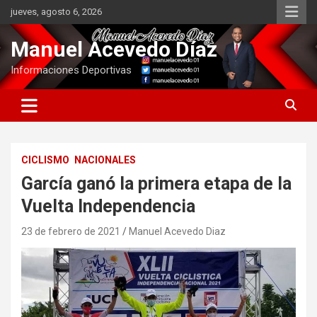
Saltar
jueves, agosto 6, 2026
al
contenido
Manuel Acevedo Díaz
Informaciones Deportivas
CICLISMO
NACIONALES
García ganó la primera etapa de la
Vuelta Independencia
23 de febrero de 2021
Manuel Acevedo Diaz