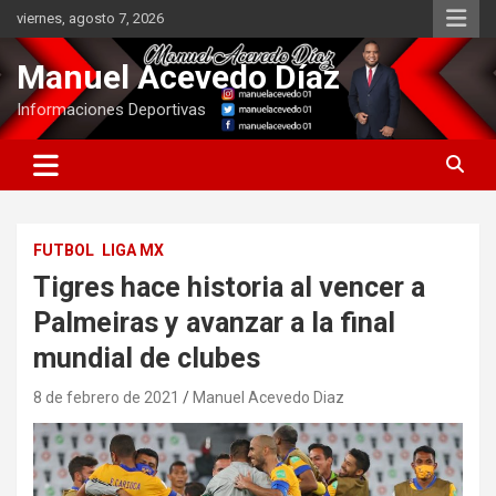
Saltar
viernes, agosto 7, 2026
al
contenido
Manuel Acevedo Díaz
Informaciones Deportivas
FUTBOL
LIGA MX
Tigres hace historia al vencer a
Palmeiras y avanzar a la final
mundial de clubes
8 de febrero de 2021
Manuel Acevedo Diaz