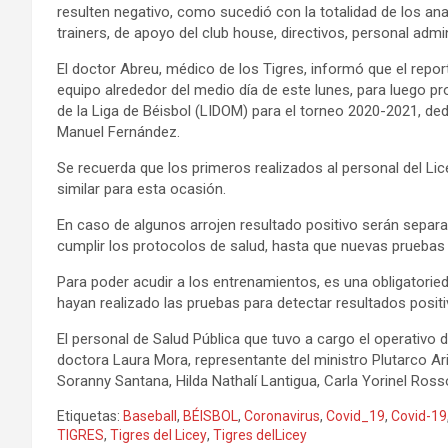
resulten negativo, como sucedió con la totalidad de los an
trainers, de apoyo del club house, directivos, personal admi
El doctor Abreu, médico de los Tigres, informó que el report
equipo alrededor del medio día de este lunes, para luego p
de la Liga de Béisbol (LIDOM) para el torneo 2020-2021, de
Manuel Fernández.
Se recuerda que los primeros realizados al personal del Lic
similar para esta ocasión.
En caso de algunos arrojen resultado positivo serán separa
cumplir los protocolos de salud, hasta que nuevas pruebas
Para poder acudir a los entrenamientos, es una obligatori
hayan realizado las pruebas para detectar resultados posit
El personal de Salud Pública que tuvo a cargo el operativ
doctora Laura Mora, representante del ministro Plutarco A
Soranny Santana, Hilda Nathalí Lantigua, Carla Yorinel Ross
Etiquetas:
Baseball
,
BÉISBOL
,
Coronavirus
,
Covid_19
,
Covid-19
TIGRES
,
Tigres del Licey
,
Tigres delLicey