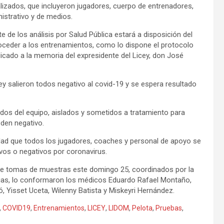
alizados, que incluyeron jugadores, cuerpo de entrenadores,
nistrativo y de medios.
e de los análisis por Salud Pública estará a disposición del
roceder a los entrenamientos, como lo dispone el protocolo
dicado a la memoria del expresidente del Licey, don José
ey salieron todos negativo al covid-19 y se espera resultado
dos del equipo, aislados y sometidos a tratamiento para
 den negativo.
edad que todos los jugadores, coaches y personal de apoyo se
ivos o negativos por coronavirus.
o de tomas de muestras este domingo 25, coordinados por la
rias, lo conformaron los médicos Eduardo Rafael Montaño,
ó, Yisset Uceta, Wilenny Batista y Miskeyri Hernández.
,
COVID19
,
Entrenamientos
,
LICEY
,
LIDOM
,
Pelota
,
Pruebas
,