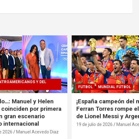
NTROAMERICANOS Y DEL
FUTBOL
MUNDIAL FÚTBOL
alo…: Manuel y Helen
¡España campeón del 
coinciden por primera
Ferran Torres rompe e
n gran escenario
de Lionel Messi y Arge
o internacional
19 de julio de 2026
Manuel Ace
de 2026
Manuel Acevedo Diaz