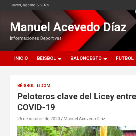
Saltar
jueves, agosto 6, 2026
al
contenido
Manuel Acevedo Díaz
Informaciones Deportivas
INICIO
BÉISBOL
BALONCESTO
FUTBOL
BÉISBOL
LIDOM
Peloteros clave del Licey entr
COVID-19
26 de octubre de 2020
Manuel Acevedo Diaz