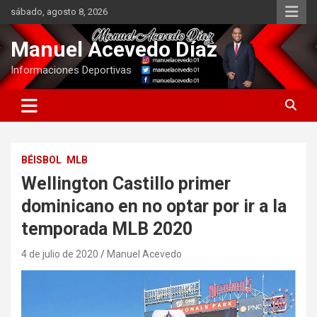
Saltar
sábado, agosto 8, 2026
al
contenido
Manuel Acevedo Díaz
Informaciones Deportivas
BÉISBOL
MLB
Wellington Castillo primer
dominicano en no optar por ir a la
temporada MLB 2020
4 de julio de 2020
Manuel Acevedo