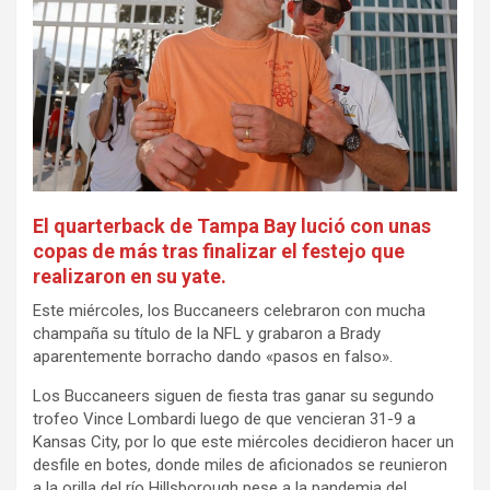
El quarterback de Tampa Bay lució con unas
copas de más tras finalizar el festejo que
realizaron en su yate.
Este miércoles, los Buccaneers celebraron con mucha
champaña su título de la NFL y grabaron a Brady
aparentemente borracho dando «pasos en falso».
Los Buccaneers siguen de fiesta tras ganar su segundo
trofeo Vince Lombardi luego de que vencieran 31-9 a
Kansas City, por lo que este miércoles decidieron hacer un
desfile en botes, donde miles de aficionados se reunieron
a la orilla del río Hillsborough pese a la pandemia del