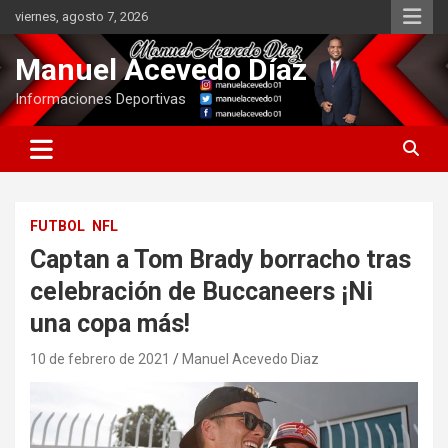
Saltar
viernes, agosto 7, 2026
al
contenido
Manuel Acevedo Díaz
Informaciones Deportivas
FUTBOL
NFL
Captan a Tom Brady borracho tras
celebración de Buccaneers ¡Ni
una copa más!
10 de febrero de 2021
Manuel Acevedo Diaz