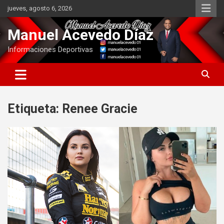
Saltar
jueves, agosto 6, 2026
al
contenido
Manuel Acevedo Díaz
Informaciones Deportivas
Etiqueta:
Renee Gracie