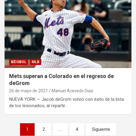
BÉISBOL
MLB
Mets superan a Colorado en el regreso de
deGrom
26 de mayo de 2021
Manuel Acevedo Diaz
NUEVA YORK — Jacob deGrom volvió con éxito de la lista
de los lesionados, al repartir…
Navegación
1
2
…
4
Siguiente