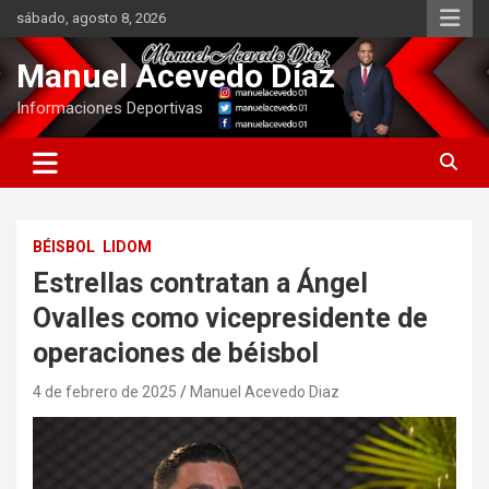
Saltar
sábado, agosto 8, 2026
al
contenido
Manuel Acevedo Díaz
Informaciones Deportivas
BÉISBOL
LIDOM
Estrellas contratan a Ángel
Ovalles como vicepresidente de
operaciones de béisbol
4 de febrero de 2025
Manuel Acevedo Diaz