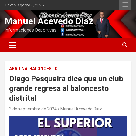
Saltar
jueves, agosto 6, 2026
al
contenido
Manuel Acevedo Díaz
Informaciones Deportivas
ABADINA
BALONCESTO
Diego Pesqueira dice que un club
grande regresa al baloncesto
distrital
3 de septiembre de 2024
Manuel Acevedo Diaz