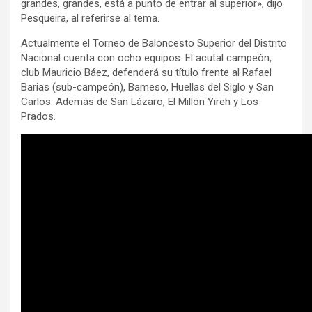
grandes, grandes, está a punto de entrar al superior», dijo
Pesqueira, al referirse al tema.
Actualmente el Torneo de Baloncesto Superior del Distrito
Nacional cuenta con ocho equipos. El acutal campeón,
club Mauricio Báez, defenderá su título frente al Rafael
Barias (sub-campeón), Bameso, Huellas del Siglo y San
Carlos. Además de San Lázaro, El Millón Yireh y Los
Prados.