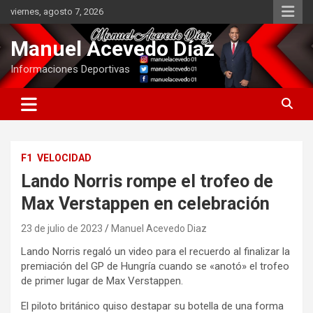
Saltar
viernes, agosto 7, 2026
al
contenido
Manuel Acevedo Díaz
Informaciones Deportivas
F1
VELOCIDAD
Lando Norris rompe el trofeo de
Max Verstappen en celebración
23 de julio de 2023
Manuel Acevedo Diaz
Lando Norris regaló un video para el recuerdo al finalizar la
premiación del GP de Hungría cuando se «anotó» el trofeo
de primer lugar de Max Verstappen.
El piloto británico quiso destapar su botella de una forma