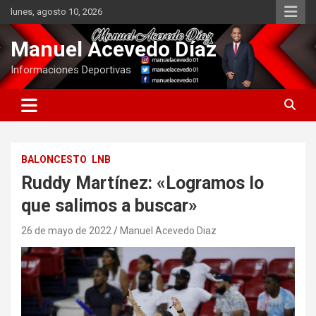
Saltar
lunes, agosto 10, 2026
al
contenido
Manuel Acevedo Díaz
Informaciones Deportivas
BALONCESTO
LNB
Ruddy Martínez: «Logramos lo
que salimos a buscar»
26 de mayo de 2022
Manuel Acevedo Diaz