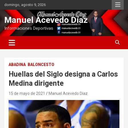
Saltar
domingo, agosto 9, 2026
al
contenido
Manuel Acevedo Díaz
Informaciones Deportivas
ABADINA
BALONCESTO
Huellas del Siglo designa a Carlos
Medina dirigente
15 de mayo de 2021
Manuel Acevedo Diaz