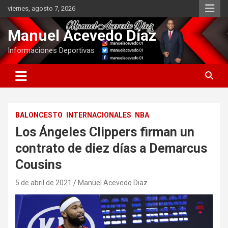
Saltar
viernes, agosto 7, 2026
al
contenido
Manuel Acevedo Díaz
Informaciones Deportivas
BALONCESTO
INTERNACIONALES
NBA
Los Ángeles Clippers firman un
contrato de diez días a Demarcus
Cousins
5 de abril de 2021
Manuel Acevedo Diaz