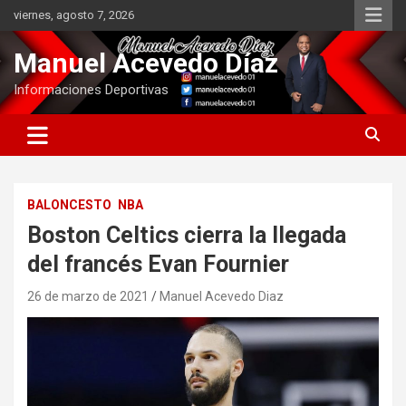
Saltar
viernes, agosto 7, 2026
al
contenido
Manuel Acevedo Díaz
Informaciones Deportivas
BALONCESTO
NBA
Boston Celtics cierra la llegada
del francés Evan Fournier
26 de marzo de 2021
Manuel Acevedo Diaz