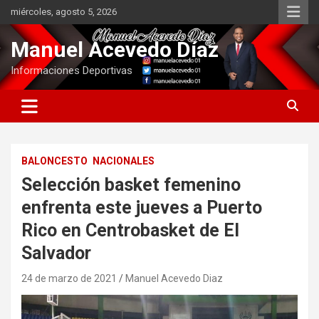
Saltar
miércoles, agosto 5, 2026
al
contenido
Manuel Acevedo Díaz
Informaciones Deportivas
BALONCESTO
NACIONALES
Selección basket femenino
enfrenta este jueves a Puerto
Rico en Centrobasket de El
Salvador
24 de marzo de 2021
Manuel Acevedo Diaz