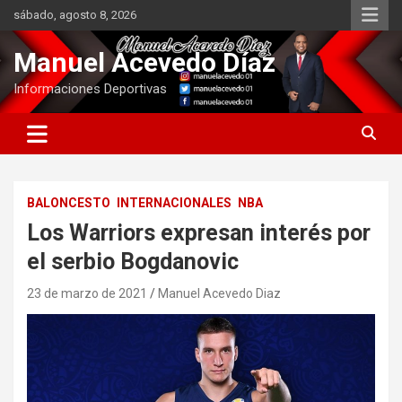
Saltar
sábado, agosto 8, 2026
al
contenido
Manuel Acevedo Díaz
Informaciones Deportivas
BALONCESTO
INTERNACIONALES
NBA
Los Warriors expresan interés por
el serbio Bogdanovic
23 de marzo de 2021
Manuel Acevedo Diaz