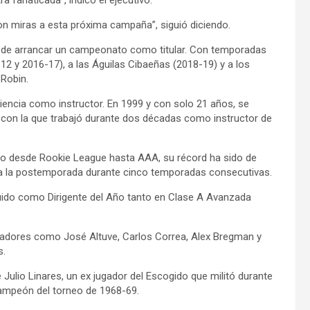
 fanaticada”, indicó el ejecutivo.
on miras a esta próxima campaña”, siguió diciendo.
ad de arrancar un campeonato como titular. Con temporadas
1-12 y 2016-17), a las Águilas Cibaeñas (2018-19) y a los
 Robin.
riencia como instructor. En 1999 y con solo 21 años, se
 con la que trabajó durante dos décadas como instructor de
do desde Rookie League hasta AAA, su récord ha sido de
n a la postemporada durante cinco temporadas consecutivas.
uido como Dirigente del Año tanto en Clase A Avanzada
ugadores como José Altuve, Carlos Correa, Alex Bregman y
s.
 Julio Linares, un ex jugador del Escogido que militó durante
campeón del torneo de 1968-69.