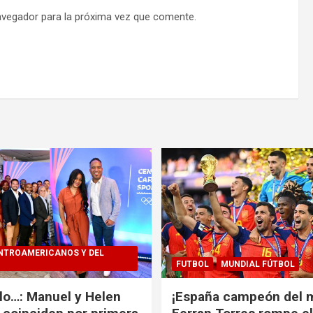
avegador para la próxima vez que comente.
NTROAMERICANOS Y DEL
FUTBOL
MUNDIAL FÚTBOL
alo…: Manuel y Helen
¡España campeón del 