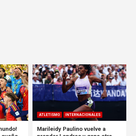
ATLETISMO
INTERNACIONALES
mundo!
Marileidy Paulino vuelve a