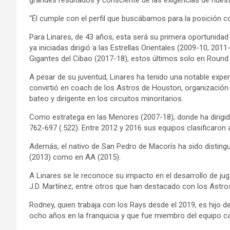
grandes resultados y consciente de las exigencias de nuestra
“Él cumple con el perfil que buscábamos para la posición c
Para Linares, de 43 años, esta será su primera oportunid
ya iniciadas dirigió a las Estrellas Orientales (2009-10, 201
Gigantes del Cibao (2017-18), estos últimos solo en Round
A pesar de su juventud, Linares ha tenido una notable expe
convirtió en coach de los Astros de Houston, organización
bateo y dirigente en los circuitos minoritarios.
Como estratega en las Menores (2007-18), donde ha dirigi
762-697 (.522). Entre 2012 y 2016 sus equipos clasificaro
Además, el nativo de San Pedro de Macorís ha sido disting
(2013) como en AA (2015).
A Linares se le reconoce su impacto en el desarrollo de j
J.D. Martínez, entre otros que han destacado con los Astro
Rodney, quien trabaja con los Rays desde el 2019, es hijo de
ocho años en la franquicia y que fue miembro del equipo 