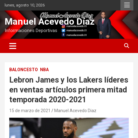
Saltar
lunes, agosto 10, 2026
al
contenido
Manuel Acevedo Díaz
Informaciones Deportivas
BALONCESTO
NBA
Lebron James y los Lakers líderes
en ventas artículos primera mitad
temporada 2020-2021
15 de marzo de 2021
Manuel Acevedo Diaz