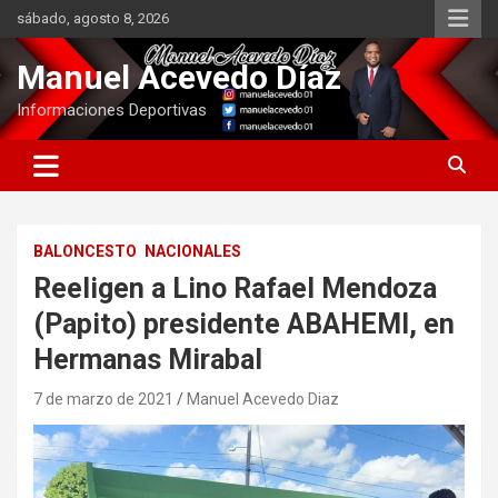
Saltar
sábado, agosto 8, 2026
al
contenido
Manuel Acevedo Díaz
Informaciones Deportivas
BALONCESTO
NACIONALES
Reeligen a Lino Rafael Mendoza
(Papito) presidente ABAHEMI, en
Hermanas Mirabal
7 de marzo de 2021
Manuel Acevedo Diaz