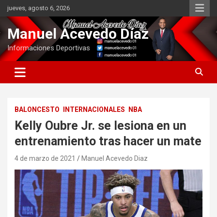
Saltar
jueves, agosto 6, 2026
al
contenido
Manuel Acevedo Díaz
Informaciones Deportivas
BALONCESTO
INTERNACIONALES
NBA
Kelly Oubre Jr. se lesiona en un
entrenamiento tras hacer un mate
4 de marzo de 2021
Manuel Acevedo Diaz