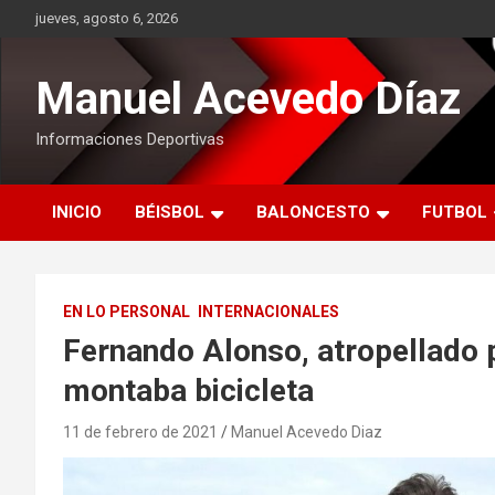
Saltar
jueves, agosto 6, 2026
al
contenido
Manuel Acevedo Díaz
Informaciones Deportivas
INICIO
BÉISBOL
BALONCESTO
FUTBOL
EN LO PERSONAL
INTERNACIONALES
Fernando Alonso, atropellado 
montaba bicicleta
11 de febrero de 2021
Manuel Acevedo Diaz