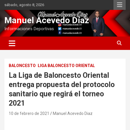
Saltar
sábado, agosto 8, 2026
al
contenido
Manuel Acevedo Díaz
Informaciones Deportivas
BALONCESTO
LIGA BALONCESTO ORIENTAL
La Liga de Baloncesto Oriental
entrega propuesta del protocolo
sanitario que regirá el torneo
2021
10 de febrero de 2021
Manuel Acevedo Diaz