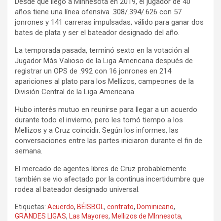
Desde que llegó a Minnesota en 2019, el jugador de 40
años tiene una línea ofensiva .308/.394/.626 con 57
jonrones y 141 carreras impulsadas, válido para ganar dos
bates de plata y ser el bateador designado del año.
La temporada pasada, terminó sexto en la votación al
Jugador Más Valioso de la Liga Americana después de
registrar un OPS de .992 con 16 jonrones en 214
apariciones al plato para los Mellizos, campeones de la
División Central de la Liga Americana.
Hubo interés mutuo en reunirse para llegar a un acuerdo
durante todo el invierno, pero les tomó tiempo a los
Mellizos y a Cruz coincidir. Según los informes, las
conversaciones entre las partes iniciaron durante el fin de
semana.
El mercado de agentes libres de Cruz probablemente
también se vio afectado por la continua incertidumbre que
rodea al bateador designado universal.
Etiquetas:
Acuerdo
,
BÉISBOL
,
contrato
,
Dominicano
,
GRANDES LIGAS
,
Las Mayores
,
Mellizos de MInnesota
,