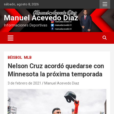
Saltar
sábado, agosto 8, 2026
al
contenido
Manuel Acevedo Díaz
Informaciones Deportivas
BÉISBOL
MLB
Nelson Cruz acordó quedarse con
Minnesota la próxima temporada
3 de febrero de 2021
Manuel Acevedo Diaz