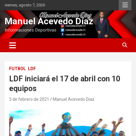
Saltar
viernes, agosto 7, 2026
al
contenido
Manuel Acevedo Díaz
Informaciones Deportivas
FUTBOL
LDF
LDF iniciará el 17 de abril con 10
equipos
3 de febrero de 2021
Manuel Acevedo Diaz