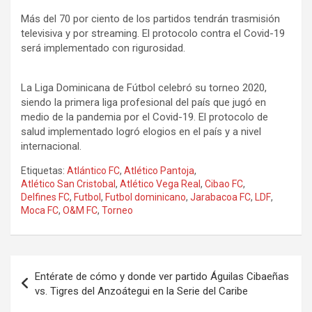
Más del 70 por ciento de los partidos tendrán trasmisión
televisiva y por streaming. El protocolo contra el Covid-19
será implementado con rigurosidad.
La Liga Dominicana de Fútbol celebró su torneo 2020,
siendo la primera liga profesional del país que jugó en
medio de la pandemia por el Covid-19. El protocolo de
salud implementado logró elogios en el país y a nivel
internacional.
Etiquetas:
Atlántico FC
,
Atlético Pantoja
,
Atlético San Cristobal
,
Atlético Vega Real
,
Cibao FC
,
Delfines FC
,
Futbol
,
Futbol dominicano
,
Jarabacoa FC
,
LDF
,
Moca FC
,
O&M FC
,
Torneo
Navegación
Entérate de cómo y donde ver partido Águilas Cibaeñas
de
vs. Tigres del Anzoátegui en la Serie del Caribe
entradas