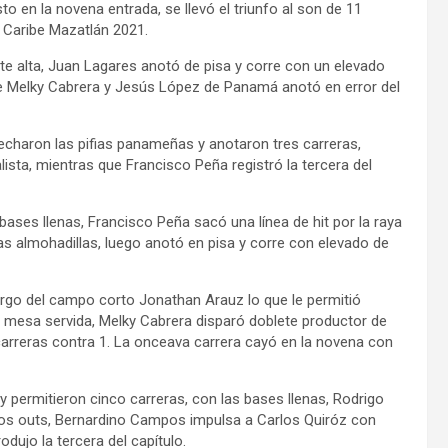
 en la novena entrada, se llevó el triunfo al son de 11
el Caribe Mazatlán 2021.
te alta, Juan Lagares anotó de pisa y corre con un elevado
e de Melky Cabrera y Jesús López de Panamá anotó en error del
vecharon las pifias panameñas y anotaron tres carreras,
ista, mientras que Francisco Peña registró la tercera del
 bases llenas, Francisco Peña sacó una línea de hit por la raya
 las almohadillas, luego anotó en pisa y corre con elevado de
argo del campo corto Jonathan Arauz lo que le permitió
a mesa servida, Melky Cabrera disparó doblete productor de
0 carreras contra 1. La onceava carrera cayó en la novena con
 permitieron cinco carreras, con las bases llenas, Rodrigo
 dos outs, Bernardino Campos impulsa a Carlos Quiróz con
odujo la tercera del capítulo.