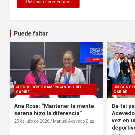
Puede faltar
JUEGOS CENTROAMERICANOS Y DEL
JUEGOS CE
CARIBE
CARIBE
Ana Rosa: “Mantener la mente
De tal p
serena hizo la diferencia”
Acevedo 
vez en u
25 de julio de 2026
Manuel Acevedo Diaz
deportiv