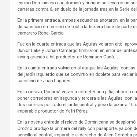
equipo Dominicano que dominó y aunque se llevaron un susto
carreras contra 6, en duelo de la jornada tres en la Serie d
En la primera entrada, ambas escuadras anotaron, en la par
de sacrificio en terreno de foul a la tercera base de part
camarero Robel García.
Fue en la cuarta entrada que las Águilas volaron alto, apro
Junior Lake y Johan Camargo timbraron en error del antesal
inning gracias a hit productor de Robinson Canó.
En la quinta entrada volvieron al ataque las Águilas, con las
del jardín izquierdo que se convirtió en doblete para vaciar
sacrificio de Juan Lagares.
En la octava, Panamá volvió a cometer una pifia, ahora a c
poner corredores en segunda y tercera a las Águilas, con l
dos carreras por todo el jardín central y puso la pizarra 1
imparable productor de Yefri Pérez.
En la novena entrada el relevo de Dominicana se desplomó y
Orozco produjo la primera del rally con pasaporte, ya con
sencillo al central, imparable al derecho de Allen Córdoba pr