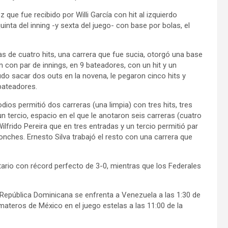
 que fue recibido por Willi García con hit al izquierdo
inta del inning -y sexta del juego- con base por bolas, el
as de cuatro hits, una carrera que fue sucia, otorgó una base
n con par de innings, en 9 bateadores, con un hit y un
do sacar dos outs en la novena, le pegaron cinco hits y
bateadores.
dios permitió dos carreras (una limpia) con tres hits, tres
 tercio, espacio en el que le anotaron seis carreras (cuatro
Wilfrido Pereira que en tres entradas y un tercio permitió par
ponches. Ernesto Silva trabajó el resto con una carrera que
tario con récord perfecto de 3-0, mientras que los Federales
e, República Dominicana se enfrenta a Venezuela a las 1:30 de
materos de México en el juego estelas a las 11:00 de la