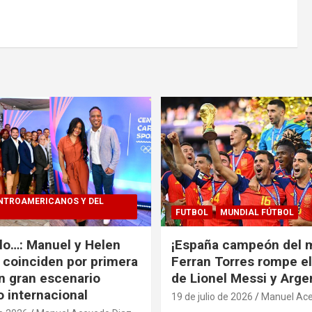
NTROAMERICANOS Y DEL
FUTBOL
MUNDIAL FÚTBOL
alo…: Manuel y Helen
¡España campeón del 
coinciden por primera
Ferran Torres rompe e
n gran escenario
de Lionel Messi y Arge
o internacional
19 de julio de 2026
Manuel Ace