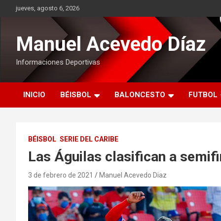
Saltar
jueves, agosto 6, 2026
al
contenido
Manuel Acevedo Díaz
Informaciones Deportivas
INICIO
BÉISBOL
BALONCESTO
FUTBOL
BÉISBOL
SERIE DEL CARIBE
Las Águilas clasifican a semifi
3 de febrero de 2021
Manuel Acevedo Diaz