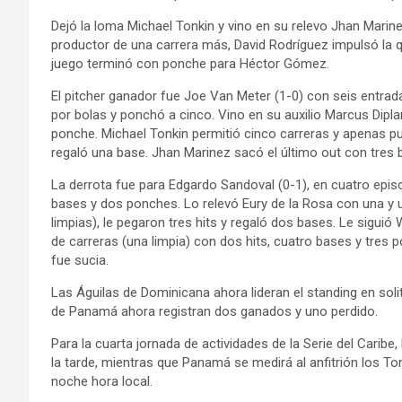
Dejó la loma Michael Tonkin y vino en su relevo Jhan Marinez
productor de una carrera más, David Rodríguez impulsó la qu
juego terminó con ponche para Héctor Gómez.
El pitcher ganador fue Joe Van Meter (1-0) con seis entrad
por bolas y ponchó a cinco. Vino en su auxilio Marcus Dipla
ponche. Michael Tonkin permitió cinco carreras y apenas pu
regaló una base. Jhan Marinez sacó el último out con tres 
La derrota fue para Edgardo Sandoval (0-1), en cuatro episo
bases y dos ponches. Lo relevó Eury de la Rosa con una y un
limpias), le pegaron tres hits y regaló dos bases. Le siguió 
de carreras (una limpia) con dos hits, cuatro bases y tres 
fue sucia.
Las Águilas de Dominicana ahora lideran el standing en soli
de Panamá ahora registran dos ganados y uno perdido.
Para la cuarta jornada de actividades de la Serie del Carib
la tarde, mientras que Panamá se medirá al anfitrión los To
noche hora local.