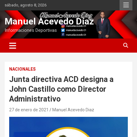
Saltar
sábado, agosto 8, 2026
al
contenido
Manuel Acevedo Díaz
Informaciones Deportivas
NACIONALES
Junta directiva ACD designa a
John Castillo como Director
Administrativo
27 de enero de 2021
Manuel Acevedo Diaz