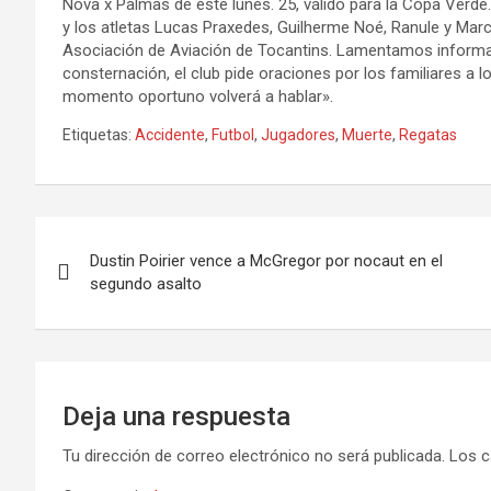
Nova x Palmas de este lunes. 25, válido para la Copa Verd
y los atletas Lucas Praxedes, Guilherme Noé, Ranule y Marcus
Asociación de Aviación de Tocantins. Lamentamos informar
consternación, el club pide oraciones por los familiares a l
momento oportuno volverá a hablar».
Etiquetas:
Accidente
,
Futbol
,
Jugadores
,
Muerte
,
Regatas
Navegación
Dustin Poirier vence a McGregor por nocaut en el
de
segundo asalto
entradas
Deja una respuesta
Tu dirección de correo electrónico no será publicada.
Los c