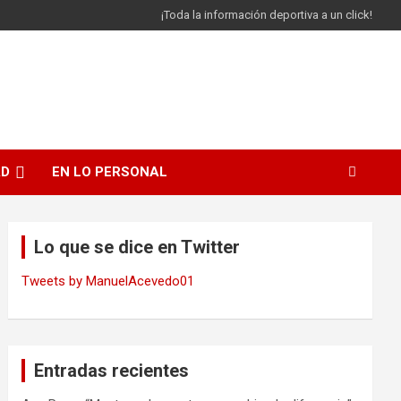
¡Toda la información deportiva a un click!
AD
EN LO PERSONAL
Lo que se dice en Twitter
Tweets by ManuelAcevedo01
Entradas recientes