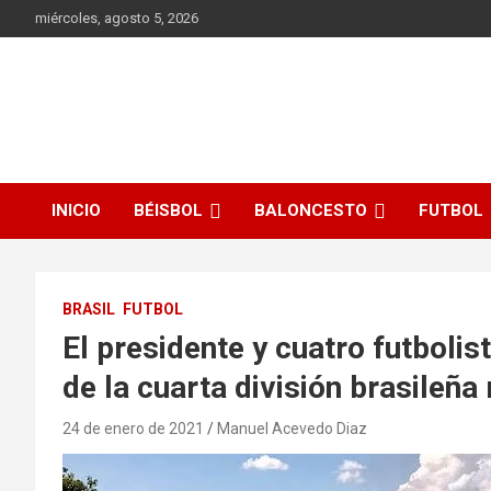
Saltar
miércoles, agosto 5, 2026
al
contenido
Manuel Acevedo Díaz
Informaciones Deportivas
INICIO
BÉISBOL
BALONCESTO
FUTBOL
BRASIL
FUTBOL
El presidente y cuatro futboli
de la cuarta división brasileñ
24 de enero de 2021
Manuel Acevedo Diaz