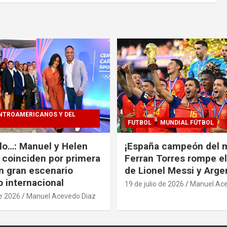
NTROAMERICANOS Y DEL
FUTBOL
MUNDIAL FÚTBOL
alo…: Manuel y Helen
¡España campeón del 
coinciden por primera
Ferran Torres rompe e
n gran escenario
de Lionel Messi y Arge
o internacional
19 de julio de 2026
Manuel Ace
de 2026
Manuel Acevedo Diaz