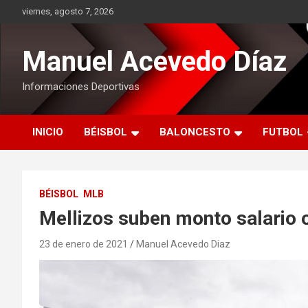
Saltar
viernes, agosto 7, 2026
al
contenido
Manuel Acevedo Díaz
Informaciones Deportivas
INICIO
BÉISBOL
BALONCESTO
FUTBOL
BÉISBOL
MLB
Mellizos suben monto salario 
23 de enero de 2021
Manuel Acevedo Diaz