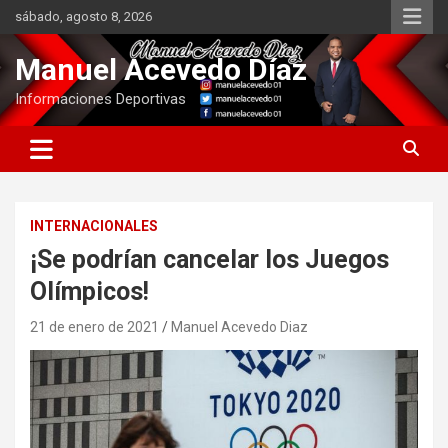
Saltar
sábado, agosto 8, 2026
al
contenido
Manuel Acevedo Díaz
Informaciones Deportivas
INTERNACIONALES
¡Se podrían cancelar los Juegos
Olímpicos!
21 de enero de 2021
Manuel Acevedo Diaz