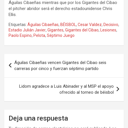
Águilas Cibaeñas mientras que por los Gigantes del Cibao
el pitcher abridor será el derecho estadounidense Chris
Ellis.
Etiquetas:
Águilas Cibaeñas
,
BÉISBOL
,
Cesar Valdez
,
Decisivo
,
Estadio Julián Javier
,
Gigantes
,
Gigantes del Cibao
,
Lesiones
,
Paolo Espino
,
Pelota
,
Séptimo Juego
Navegación
Águilas Cibaeñas vencen Gigantes del Cibao seis
de
carreras por cinco y fuerzan séptimo partido
entradas
Lidom agradece a Luis Abinader y al MSP el apoyo
ofrecido al torneo de béisbol
Deja una respuesta