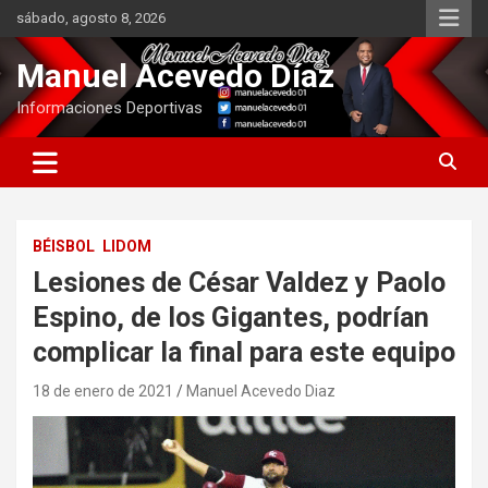
Saltar
sábado, agosto 8, 2026
al
contenido
Manuel Acevedo Díaz
Informaciones Deportivas
BÉISBOL
LIDOM
Lesiones de César Valdez y Paolo
Espino, de los Gigantes, podrían
complicar la final para este equipo
18 de enero de 2021
Manuel Acevedo Diaz