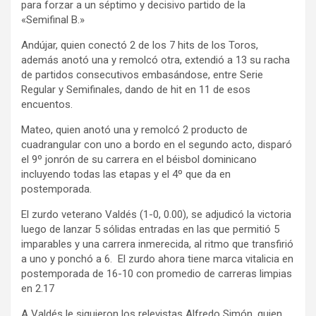
para forzar a un séptimo y decisivo partido de la
«Semifinal B.»
Andújar, quien conectó 2 de los 7 hits de los Toros,
además anotó una y remolcó otra, extendió a 13 su racha
de partidos consecutivos embasándose, entre Serie
Regular y Semifinales, dando de hit en 11 de esos
encuentos.
Mateo, quien anotó una y remolcó 2 producto de
cuadrangular con uno a bordo en el segundo acto, disparó
el 9º jonrón de su carrera en el béisbol dominicano
incluyendo todas las etapas y el 4º que da en
postemporada.
El zurdo veterano Valdés (1-0, 0.00), se adjudicó la victoria
luego de lanzar 5 sólidas entradas en las que permitió 5
imparables y una carrera inmerecida, al ritmo que transfirió
a uno y ponchó a 6. El zurdo ahora tiene marca vitalicia en
postemporada de 16-10 con promedio de carreras limpias
en 2.17
A Valdés le siguieron los relevistas Alfredo Simón, quien