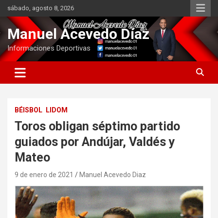
Saltar
sábado, agosto 8, 2026
al
contenido
Manuel Acevedo Díaz
Informaciones Deportivas
BÉISBOL
LIDOM
Toros obligan séptimo partido
guiados por Andújar, Valdés y
Mateo
9 de enero de 2021
Manuel Acevedo Diaz