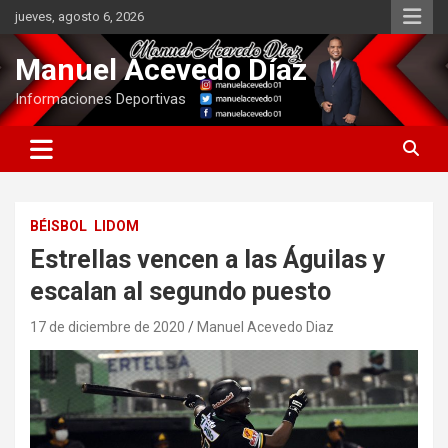
Saltar
jueves, agosto 6, 2026
al
contenido
Manuel Acevedo Díaz
Informaciones Deportivas
BÉISBOL
LIDOM
Estrellas vencen a las Águilas y
escalan al segundo puesto
17 de diciembre de 2020
Manuel Acevedo Diaz