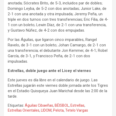
anotada; Sócrates Brito, de 5-3, incluidos par de dobles;
Domingo Leyba, de 5-2 con dos anotadas; Junior Lake, de
2-1 con una anotada y otra impulsada; Jeremy Peña, un
triple en dos turnos con tres transferencias; Eric Filia, de 4-
1 con un boleto; Lewin Díaz, de 2-1 con una transferencia,
y Gustavo Núñez, de 4-2 con dos empujadas.
Por las Águilas, que ligaron cinco imparables, Rangel
Ravelo, de 3-1 con un boleto; Johan Camargo, de 2-1 con
una transferencia; el debutante Jon Kemmer, de 4-1; Robel
García, de 3-1, y Francisco Peña, de 2-1 con dos
impulsadas.
Estrellas, doble juego ante el Licey el viernes
Este jueves es día libre en el calendario de juego. Las
Estrellas jugarán este viernes doble jornada ante los Tigres
en el Estadio Quisqueya Juan Marichal desde las 2:00 de la
tarde.
Etiquetas:
Águilas Cibaeñas
,
BÉISBOL
,
Estrellas
,
Estrellas Orientales
,
LIDOM
,
Pelota
,
Tetelo Vargas