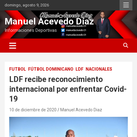
Saltar
domingo, agosto 9, 2026
al
contenido
Manuel Acevedo Díaz
Informaciones Deportivas
FUTBOL
FÚTBOL DOMINICANO
LDF
NACIONALES
LDF recibe reconocimiento
internacional por enfrentar Covid-
19
10 de diciembre de 2020
Manuel Acevedo Diaz