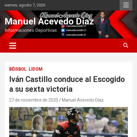
Saltar
viernes, agosto 7, 2026
al
contenido
Manuel Acevedo Díaz
Informaciones Deportivas
BÉISBOL
LIDOM
Iván Castillo conduce al Escogido
a su sexta victoria
27 de noviembre de 2020
Manuel Acevedo Diaz