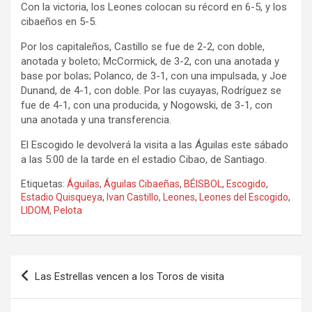
Con la victoria, los Leones colocan su récord en 6-5, y los
cibaeños en 5-5.
Por los capitaleños, Castillo se fue de 2-2, con doble,
anotada y boleto; McCormick, de 3-2, con una anotada y
base por bolas; Polanco, de 3-1, con una impulsada, y Joe
Dunand, de 4-1, con doble. Por las cuyayas, Rodríguez se
fue de 4-1, con una producida, y Nogowski, de 3-1, con
una anotada y una transferencia.
El Escogido le devolverá la visita a las Águilas este sábado
a las 5:00 de la tarde en el estadio Cibao, de Santiago.
Etiquetas:
Águilas
,
Águilas Cibaeñas
,
BÉISBOL
,
Escogido
,
Estadio Quisqueya
,
Ivan Castillo
,
Leones
,
Leones del Escogido
,
LIDOM
,
Pelota
Navegación
Las Estrellas vencen a los Toros de visita
de
entradas