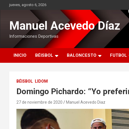
Saltar
jueves, agosto 6, 2026
al
contenido
Manuel Acevedo Díaz
Informaciones Deportivas
INICIO
BÉISBOL
BALONCESTO
FUTBOL
BÉISBOL
LIDOM
Domingo Pichardo: “Yo preferi
27 de noviembre de 2020
Manuel Acevedo Diaz