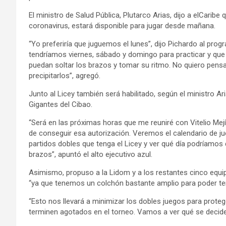
El ministro de Salud Pública, Plutarco Arias, dijo a elCaribe
coronavirus, estará disponible para jugar desde mañana.
“Yo preferiría que juguemos el lunes”, dijo Pichardo al pro
tendríamos viernes, sábado y domingo para practicar y que l
puedan soltar los brazos y tomar su ritmo. No quiero pens
precipitarlos”, agregó.
Junto al Licey también será habilitado, según el ministro A
Gigantes del Cibao.
“Será en las próximas horas que me reuniré con Vitelio Mejí
de conseguir esa autorización. Veremos el calendario de j
partidos dobles que tenga el Licey y ver qué día podríamos
brazos”, apuntó el alto ejecutivo azul.
Asimismo, propuso a la Lidom y a los restantes cinco equi
“ya que tenemos un colchón bastante amplio para poder term
“Esto nos llevará a minimizar los dobles juegos para prote
terminen agotados en el torneo. Vamos a ver qué se decide e