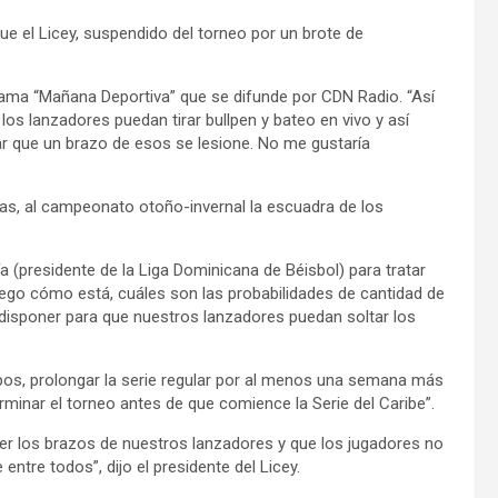
 que el Licey, suspendido del torneo por un brote de
grama “Mañana Deportiva” que se difunde por CDN Radio. “Así
os lanzadores puedan tirar bullpen y bateo en vivo y así
ar que un brazo de esos se lesione. No me gustaría
rias, al campeonato otoño-invernal la escuadra de los
a (presidente de la Liga Dominicana de Béisbol) para tratar
uego cómo está, cuáles son las probabilidades de cantidad de
 disponer para que nuestros lanzadores puedan soltar los
pos, prolongar la serie regular por al menos una semana más
inar el torneo antes de que comience la Serie del Caribe”.
ger los brazos de nuestros lanzadores y que los jugadores no
ntre todos”, dijo el presidente del Licey.