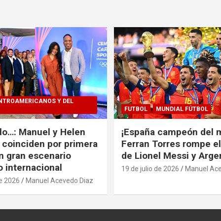
NTROAMERICANOS Y DEL
FUTBOL
MUNDIAL FÚTBOL
alo…: Manuel y Helen
¡España campeón del 
coinciden por primera
Ferran Torres rompe e
n gran escenario
de Lionel Messi y Arge
o internacional
19 de julio de 2026
Manuel Ace
de 2026
Manuel Acevedo Diaz