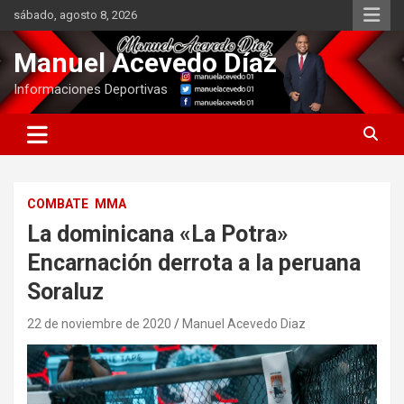
Saltar
sábado, agosto 8, 2026
al
contenido
Manuel Acevedo Díaz
Informaciones Deportivas
COMBATE
MMA
La dominicana «La Potra»
Encarnación derrota a la peruana
Soraluz
22 de noviembre de 2020
Manuel Acevedo Diaz