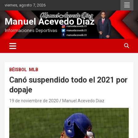
Saltar
viernes, agosto 7, 2026
al
contenido
Manuel Acevedo Díaz
Informaciones Deportivas
BÉISBOL
MLB
Canó suspendido todo el 2021 por
dopaje
19 de noviembre de 2020
Manuel Acevedo Diaz